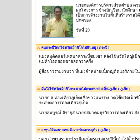
นายกองค์การบริหารส่วนตำบล ควน
ผุดโครงการ จ้างนักเรียน นักศึกษ
เป็นการจ้างงานในพื้นที่สร้างรายได้ช
ปกครอง
วันที่ 29
คนกระบี่วิตกไข้หวัดเม็กซิโกไม่กินหมู ( กระบี่ )
แผงหมูติดแอร์เทศบาลกระบี่ซบเซา หลังไข้หวัดใหญ่เม็ก
แม่ค้าโอดยอดขายลดกว่าครึ่ง
ผู้สื่อข่าวรายงานว่า ที่แผงจำหน่ายเนื้อหมูติดแอร์ภาย
มั่นใจไข้หวัดเม็กซิโกระบาดไม่กระทบท่องเที่ยวภูเก็ต ( ภูเก็ต )
นายก ส.ท่องเที่ยวภูเก็ตเชื่อข่าวแพร่ระบาดไข้หวัดเม็กซ
ระทบต่อการท่องเที่ยวภูเก็ต
นายสมบูรณ์ จิรายุส นายกสมาคมธุรกิจการท่องเที่ยว จ
ลงทุนใต้ตอนบนหดตัวจากพิษเศรษฐกิจ ( ภูเก็ต )
บสย.สาขาสุราษฎร์ธานีเผยไตรมาสแรกปีนี้เข้าไปค้ำประกัน