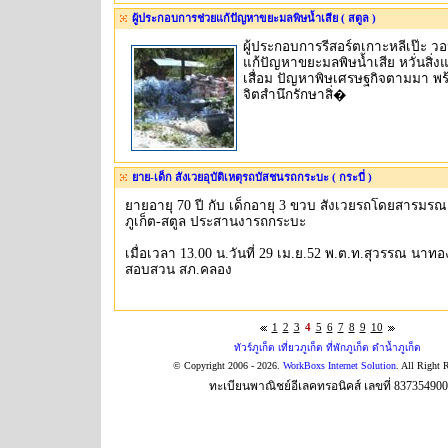
ผู้ประกอบการช่วยแก้ปัญหาขยะมลพิษน้ำเสีย ( สตูล )
ผู้ประกอบการรีสอร์ตเกาะหลีเป๊ะ ว
แก้ปัญหาขยะมลพิษน้ำเสีย หวั่นสิ่
เสื่อม ปัญหาพิษเศรษฐกิจตามมา พ
จิตสำนึกรักษาสิ่�
ยาย-เด็ก สังเวยอุบัติเหตุรถบัสชนรถกระบะ ( กระบี่ )
ยายอายุ 70 ปี กับ เด็กอายุ 3 ขวบ สังเวยรถโดยสารม
ภูเก็ต-สตูล ประสานงารถกระบะ
เมื่อเวลา 13.00 น.วันที่ 29 เม.ย.52 พ.ต.ท.สุวรรณ นาท
สอบสวน สภ.คลอง
1
2
3
4
5
6
7
8
9
10
ทัวร์ภูเก็ต เที่ยวภูเก็ต ที่พักภูเก็ต ดำน้ำภูเก็ต
© Copyright 2006 - 2026.
WorkBoxs Internet Solution
. All Right 
ทะเบียนพาณิชย์อีเลคทรอนิคส์ เลขที่ 83735490