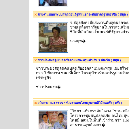
แรงงานนอกระบบสตูลวอนรัฐหนุนยกระดับมาตรฐานอาชีพ ( สตูล )
จ.สตูลยังคงมีแรงงานที่หลุดนอกระบ
ช่วยเหลือจากรัฐบาลในการส่งเสริ
ชีวิตที่ต่ำเกินกว่าเกณฑ์ที่รัฐบา
นางยุพ�
ชาวประมงสตู แปลงเรือล่าแมงกะพรุนทำเงิน 3 พัน/วัน ( สตูล )
ชาวประมงสตูลดัดแปลงเรือออกล่าแมงกะพรุน เผยสร้างร
กว่า 3 พันบาท ขณะที่เด็กๆ ในหมู่บ้านร่วมแปรรูปานรับอ
เศรษฐกิจ
ชาวประมงบ�
?วิทยา? ควง ?ชวน? ร่วมงานคนไทยสุขภาพดีวิถีคนตรัง ( ตรัง )
“วิทยา แก้วภราดัย” ควง “ชวน หลี
โครงการชุมชนปลอดภัย คนไทยสุขภา
โดยมี อสม.ในพื้นที่เข้าร่วมกว่า 1,
สาธารณสุขต้องกา�