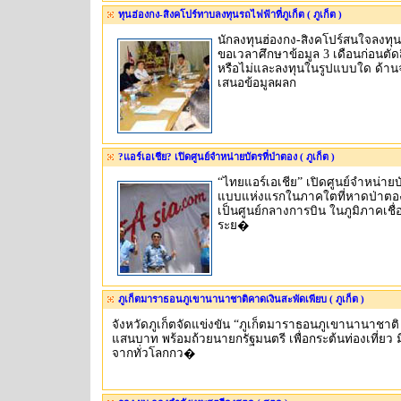
ทุนฮ่องกง-สิงคโปร์ทาบลงทุนรถไฟฟ้าที่ภูเก็ต ( ภูเก็ต )
นักลงทุนฮ่องกง-สิงคโปร์สนใจลงทุนร
ขอเวลาศึกษาข้อมูล 3 เดือนก่อนตัด
หรือไม่และลงทุนในรูปแบบใด ด้าน
เสนอข้อมูลผลก
?แอร์เอเชีย? เปิดศูนย์จำหน่ายบัตรที่ป่าตอง ( ภูเก็ต )
“ไทยแอร์เอเชีย” เปิดศูนย์จำหน่าย
แบบแห่งแรกในภาคใตที่หาดป่าตอง 
เป็นศูนย์กลางการบิน ในภูมิภาคเชื่อ
ระย�
ภูเก็ตมาราธอนภูเขานานาชาติคาดเงินสะพัดเพียบ ( ภูเก็ต )
จังหวัดภูเก็ตจัดแข่งขัน “ภูเก็ตมาราธอนภูเขานานาชาติ ครั
แสนบาท พร้อมถ้วยนายกรัฐมนตรี เพื่อกระต้นท่องเที่ยว ม
จากทั่วโลกกว�