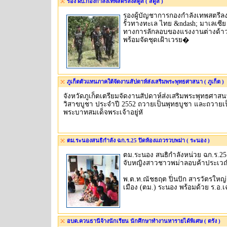
รอง ผบ.กองกำลังเทพสตรีลงสตูล ( สตูล )
รองผู้บัญชาการกองกำลังเทพสตรี
รั้วทางทะเล ไทย &ndash; มาเลเซีย เ
ทางการลักลอบของแรงงานต่างด้า
พร้อมจัดชุดเฝ้าเวรย�
ภูเก็ตตัวแทนภาคใต้จัดงานสัปดาห์ส่งเสริมพระพุทธศาสนา ( ภูเก็ต )
จังหวัดภูเก็ตเตรียมจัดงานสัปดาห์ส่งเสริมพระพุทธศาส
วิสาขบูชา ประจำปี 2552 ถวายเป็นพุทธบูชา และถวายเ
พระบาทสมเด็จพระเจ้าอยู่หั
ตม.ระนองสนธิกำลัง ฉก.ร.25 ปิดห้องแถวรวบพม่า ( ระนอง )
ตม.ระนอง สนธิกำลังหน่วย ฉก.ร.25
จับหญิงสาวชาวพม่าลอบค้าประเวณ
พ.ต.ท.ณัชธฤต ปิ่นปัก สารวัตรใหญ
เมือง (ตม.) ระนอง พร้อมด้วย ร.อ.
อบต.ควนธานีจ้างนักเรียน นักศึกษาทำงานหารายได้พิเศษ ( ตรัง )