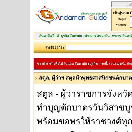
แหล
เข้าสู่ระบบ 
ชื่อผู้ใช้ :
รหัสผ่าน :
อันดามัน ไกด์
|
ธุรกิจ อันดามัน
|
ข่าวสาร อันดามัน
|
หางาน อันดาม
รายชื่อธุรกิจ :
ข่าวสาร ข่าวทั่วไป ในแถบ อันดามัน ( ภูเก็ต, กระบี่, ระนอง, ตรัง, พังง
สตูล, ผู้ว่าฯ สตูลนำพุทธศาสนิกชนตักบาตร
สตูล - ผู้ว่าราชการจังห
ทำบุญตักบาตรวันวิสาขบู
พร้อมขอพรให้ราชวงศ์ทุก