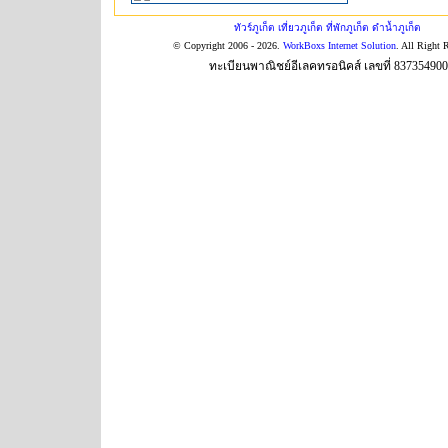
ทัวร์ภูเก็ต เที่ยวภูเก็ต ที่พักภูเก็ต ดำน้ำภูเก็ต
© Copyright 2006 - 2026.
WorkBoxs Internet Solution
. All Right 
ทะเบียนพาณิชย์อีเลคทรอนิคส์ เลขที่ 83735490