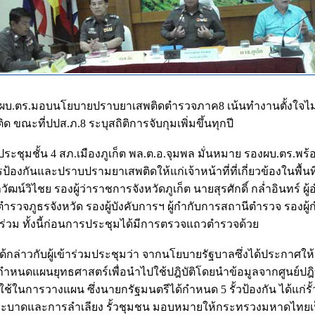
อง ผบ.ตร.มอบนโยบายปราบยาเสพติดตำรวจภาค8 เน้นทำงานตั้งใจไม่ให
ิด ขณะที่ปปส.ภ.8 ระบุสถิติการจับกุมเพิ่มขึ้นทุกปี
้องประชุมชั้น 4 สภ.เมืองภูเก็ต พล.ต.อ.จุมพล มั่นหมาย รองผบ.ตร.พ
งกันและปราบปรามยาเสพติดให้แก่เจ้าหน้าที่ที่เกี่ยวข้องในพื้น
ัฒน์วิไชย รองผู้ว่าราชการจังหวัดภูเก็ต นายสุรศักดิ์ กล่ำอินทร์ ผ
ำรวจภูธรจังหวัด รองผู้บังคับการฯ ผู้กำกับการสถานีตำรวจ รองผู
เข้าร่วม ทั้งนี้ก่อนการประชุมได้มีการตรวจแถวตำรวจด้วย
ล ได้กล่าวกับผู้เข้าร่วมประชุมว่า จากนโยบายรัฐบาลซึ่งได้ประกาศใ
้กำหนดแผนยุทธศาสตร์เพื่อนำไปใช้ปฎิบัติโดยนำข้อมูลจากศูนย์ปฎิบัต
้ในการวางแผน ซึ่งนายกรัฐมนตรีได้กำหนด 5 รั้วป้องกัน ได้แก่รั้
่ระบาดและการลำเลียง รั้วชุมชน มอบหมายให้กระทรวงมหาดไทยเป็