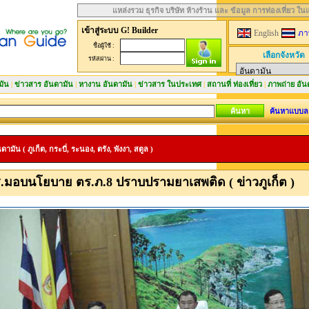
แหล่งรวม ธุรกิจ บริษัท ห้างร้าน และ ข้อมูล การท่องเที่ยว ใ
เข้าสู่ระบบ G! Builder
English
ภา
ชื่อผู้ใช้ :
เลือกจังหวัด
รหัสผ่าน :
มัน
|
ข่าวสาร อันดามัน
|
หางาน อันดามัน
|
ข่าวสาร ในประเทศ
|
สถานที่ ท่องเที่ยว
|
ภาพถ่าย อัน
ค้นหาแบบล
มัน ( ภูเก็ต, กระบี่, ระนอง, ตรัง, พังงา, สตูล )
ตร.มอบนโยบาย ตร.ภ.8 ปราบปรามยาเสพติด ( ข่าวภูเก็ต )