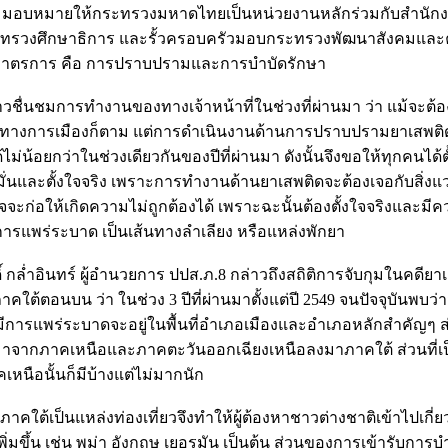
ม มอบหมายให้กระทรวงมหาดไทยเป็นหน่วยงานหลักร่วมกับสำนัก
ระทรวงศึกษาธิการ และรั้วครอบครัวมอบกระทรวงพัฒนาสังคมแล
2 มาตรการ คือ การปราบปรามและการบำบัดรักษา
่าวชื่นชมการทำงานของทางเจ้าหน้าที่ในช่วงที่ผ่านมา ว่า แม้จะต้
บทางการเมืองก็ตาม แต่การดำเนินงานด้านการปราบปรามยาเสพ
ด้ไม่น้อยกว่าในช่วงเดียวกันของปีที่ผ่านมา ดังนั้นจึงขอให้ทุกคนได้
อมั่นและตั้งใจจริง เพราะการทำงานด้านยาเสพติดจะต้องเจอกับสิ่งแวด
จจะก่อให้เกิดความไม่ถูกต้องได้ เพราะฉะนั้นต้องตั้งใจจริงและมีคว
มีการแพร่ระบาด เป็นเส้นทางลำเลียง หรือแหล่งพักยา
์ กล่ำอินทร์ ผู้อำนวยการ ปปส.ภ.8 กล่าวถึงสถิติการจับกุมในคดียาเ
าคใต้ตอนบน ว่า ในช่วง 3 ปีที่ผ่านมาตั้งแต่ปี 2549 จนปัจจุบันพบว่าม
ที่มีการแพร่ระบาดจะอยู่ในพื้นที่อำเภอเมืองและอำเภอหลักสำคัญๆ
มาจากภาคเหนือและภาคตะวันออกเฉียงเหนือลงมาภาคใต้ ส่วนที่เ
หนือนั้นก็มีบ้างแต่ไม่มากนัก
่ภาคใต้เป็นแหล่งท่องเที่ยวจึงทำให้ผู้ต้องหาชาวต่างชาติเข้าไปเกี่
ิ่มขึ้น เช่น พม่า อังกฤษ เยอรมัน เป็นต้น ส่วนของการเข้ารับการบำ