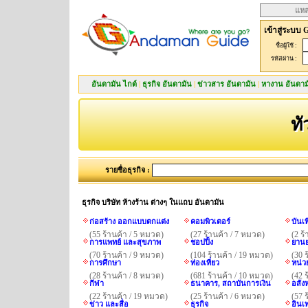
แหล
เข้าสู่ระบบ 
ชื่อผู้ใช้ :
รหัสผ่าน :
อันดามัน ไกด์
|
ธุรกิจ อันดามัน
|
ข่าวสาร อันดามัน
|
หางาน อันดาม
ทั
รายชื่อธุรกิจ :
ธุรกิจ บริษัท ห้างร้าน ต่างๆ ในแถบ อันดามัน
ก่อสร้าง ออกแบบตกแต่ง
คอมพิวเตอร์
บันเ
(55 ร้านค้า / 5 หมวด)
(27 ร้านค้า / 7 หมวด)
(2 ร
การแพทย์ และสุขภาพ
ชอปปิ้ง
ยานย
(70 ร้านค้า / 9 หมวด)
(104 ร้านค้า / 19 หมวด)
(30 
การศึกษา
ท่องเที่ยว
หน่ว
(28 ร้านค้า / 8 หมวด)
(681 ร้านค้า / 10 หมวด)
(42 
กีฬา
ธนาคาร, สถาบันการเงิน
อสังห
(22 ร้านค้า / 19 หมวด)
(25 ร้านค้า / 6 หมวด)
(57 
ข่าว และสื่อ
ธุรกิจ
อินเ