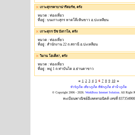
เกาะสุกรคาบาน่ารีสอร์ท, ตรัง
หมวด : ท่องเที่ยว
ที่อยู่ : บนเกาะสุกร หาดโล๊ะหินขาว อ.ปะเหลียน
เกาะสุกร บีช บังกาโล, ตรัง
หมวด : ท่องเที่ยว
ที่อยู่ : สำนักงาน 22 ถ.สถานี อ.ปะเหลียน
วิมาน โฮเต็ล?, ตรัง
หมวด : ท่องเที่ยว
ที่อยู่ : หมู่ 1 ถ.ท่าบันได อ.ย่านตาขาว
1
2
3
4
5
6
7
8
9
10
ทัวร์ภูเก็ต เที่ยวภูเก็ต ที่พักภูเก็ต ดำน้ำภูเก็ต
© Copyright 2006 - 2026.
WorkBoxs Internet Solution
. All Right 
ทะเบียนพาณิชย์อีเลคทรอนิคส์ เลขที่ 83735490