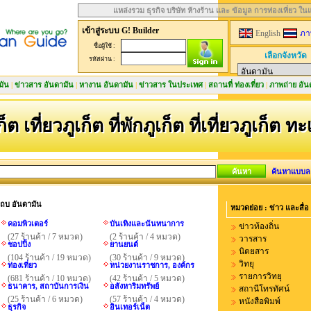
แหล่งรวม ธุรกิจ บริษัท ห้างร้าน และ ข้อมูล การท่องเที่ยว ใ
เข้าสู่ระบบ G! Builder
English
ภา
ชื่อผู้ใช้ :
เลือกจังหวัด
รหัสผ่าน :
มัน
|
ข่าวสาร อันดามัน
|
หางาน อันดามัน
|
ข่าวสาร ในประเทศ
|
สถานที่ ท่องเที่ยว
|
ภาพถ่าย อัน
ก็ต เที่ยวภูเก็ต ที่พักภูเก็ต ที่เที่ยวภูเก็ต ท
ค้นหาแบบล
นแถบ อันดามัน
หมวดย่อย : ข่าว และสื่อ
คอมพิวเตอร์
บันเทิงและนันทนาการ
ข่าวท้องถิ่น
(27 ร้านค้า / 7 หมวด)
(2 ร้านค้า / 4 หมวด)
วารสาร
ชอปปิ้ง
ยานยนต์
นิตยสาร
(104 ร้านค้า / 19 หมวด)
(30 ร้านค้า / 9 หมวด)
วิทยุ
ท่องเที่ยว
หน่วยงานราชการ, องค์กร
รายการวิทยุ
(681 ร้านค้า / 10 หมวด)
(42 ร้านค้า / 5 หมวด)
ธนาคาร, สถาบันการเงิน
อสังหาริมทรัพย์
สถานีโทรทัศน์
(25 ร้านค้า / 6 หมวด)
(57 ร้านค้า / 4 หมวด)
หนังสือพิมพ์
ธุรกิจ
อินเทอร์เน็ต