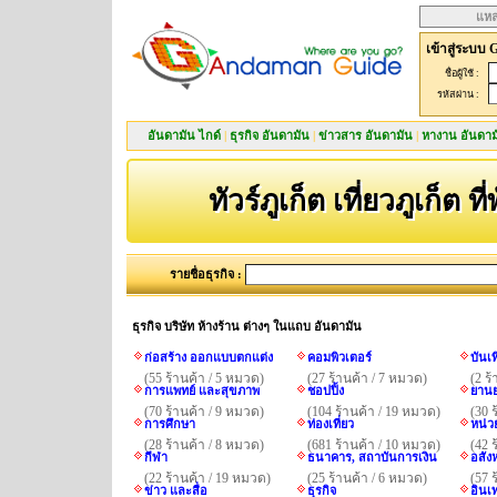
แหล
เข้าสู่ระบบ 
ชื่อผู้ใช้ :
รหัสผ่าน :
อันดามัน ไกด์
|
ธุรกิจ อันดามัน
|
ข่าวสาร อันดามัน
|
หางาน อันดาม
ทัวร์ภูเก็ต เที่ยวภูเก็ต ที
รายชื่อธุรกิจ :
ธุรกิจ บริษัท ห้างร้าน ต่างๆ ในแถบ อันดามัน
ก่อสร้าง ออกแบบตกแต่ง
คอมพิวเตอร์
บันเ
(55 ร้านค้า / 5 หมวด)
(27 ร้านค้า / 7 หมวด)
(2 ร
การแพทย์ และสุขภาพ
ชอปปิ้ง
ยานย
(70 ร้านค้า / 9 หมวด)
(104 ร้านค้า / 19 หมวด)
(30 
การศึกษา
ท่องเที่ยว
หน่ว
(28 ร้านค้า / 8 หมวด)
(681 ร้านค้า / 10 หมวด)
(42 
กีฬา
ธนาคาร, สถาบันการเงิน
อสังห
(22 ร้านค้า / 19 หมวด)
(25 ร้านค้า / 6 หมวด)
(57 
ข่าว และสื่อ
ธุรกิจ
อินเ