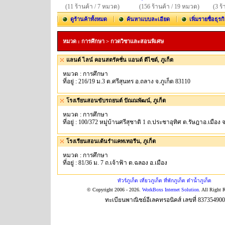
(11 ร้านค้า / 7 หมวด)
(156 ร้านค้า / 19 หมวด)
(3 ร
ดูร้านค้าทั้งหมด
ค้นหาแบบละเอียด
เพิ่มรายชื่อธุรก
หมวด : การศึกษา > กวดวิชาและสอนพิเศษ
แลนด์ ไลน์ คอนสตรัคชั่น แอนด์ ดีไซด์, ภูเก็ต
หมวด : การศึกษา
ที่อยู่ : 216/19 ม.3 ต.ศรีสุนทร อ.ถลาง จ.ภูเก็ต 83110
โรงเรียนสอนขับรถยนต์ ปัณณพัฒน์, ภูเก็ต
หมวด : การศึกษา
ที่อยู่ : 100/372 หมู่บ้านศรีสุชาติ 1 ถ.ประชาอุทิศ ต.รัษฎาอ.เมือง 
โรงเรียนสอนเต้นรำแคทเทอรีน, ภูเก็ต
หมวด : การศึกษา
ที่อยู่ : 81/36 ม. 7 ถ.เจ้าฟ้า ต.ฉลอง อ.เมือง
ทัวร์ภูเก็ต เที่ยวภูเก็ต ที่พักภูเก็ต ดำน้ำภูเก็ต
© Copyright 2006 - 2026.
WorkBoxs Internet Solution
. All Right 
ทะเบียนพาณิชย์อีเลคทรอนิคส์ เลขที่ 83735490