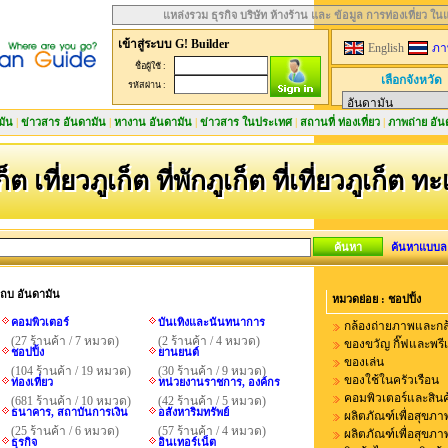
แหล่งรวม ธุรกิจ บริษัท ห้างร้าน และ ข้อมูล การท่องเที่ยว ใ
เข้าสู่ระบบ G! Builder
English
ภา
ชื่อผู้ใช้ :
เลือกจังหวัด
รหัสผ่าน :
มัน
|
ข่าวสาร อันดามัน
|
หางาน อันดามัน
|
ข่าวสาร ในประเทศ
|
สถานที่ ท่องเที่ยว
|
ภาพถ่าย อัน
ก็ต เที่ยวภูเก็ต ที่พักภูเก็ต ที่เที่ยวภูเก็ต ท
ค้นหาแบบล
นแถบ อันดามัน
หมวดย่อย : ชอปปิ้ง
คอมพิวเตอร์
บันเทิงและนันทนาการ
กล้องถ่ายภาพและกล้
(27 ร้านค้า / 7 หมวด)
(2 ร้านค้า / 4 หมวด)
ของขวัญ กิ๊ฟและพรีเ
ชอปปิ้ง
ยานยนต์
ของเล่น
(104 ร้านค้า / 19 หมวด)
(30 ร้านค้า / 9 หมวด)
ของใช้ในครัวเรือน
ท่องเที่ยว
หน่วยงานราชการ, องค์กร
คอมพิวเตอร์และสินค
(681 ร้านค้า / 10 หมวด)
(42 ร้านค้า / 5 หมวด)
ธนาคาร, สถาบันการเงิน
อสังหาริมทรัพย์
ผลิตภัณฑ์เพื่อสุขภา
(25 ร้านค้า / 6 หมวด)
(57 ร้านค้า / 4 หมวด)
ผลิตภัณฑ์เพื่อสุขภา
ธุรกิจ
อินเทอร์เน็ต