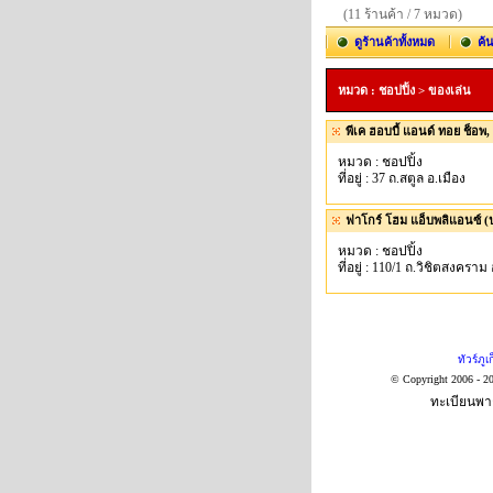
(11 ร้านค้า / 7 หมวด)
ดูร้านค้าทั้งหมด
ค้
หมวด : ชอปปิ้ง > ของเล่น
พีเค ฮอบบี้ แอนด์ ทอย ช็อพ, 
หมวด : ชอปปิ้ง
ที่อยู่ : 37 ถ.สตูล อ.เมือง
ฟาโกร์ โฮม แอ็บพลิแอนซ์ (ป
หมวด : ชอปปิ้ง
ที่อยู่ : 110/1 ถ.วิชิตสงคราม
ทัวร์ภูเ
© Copyright 2006 - 2
ทะเบียนพาณ