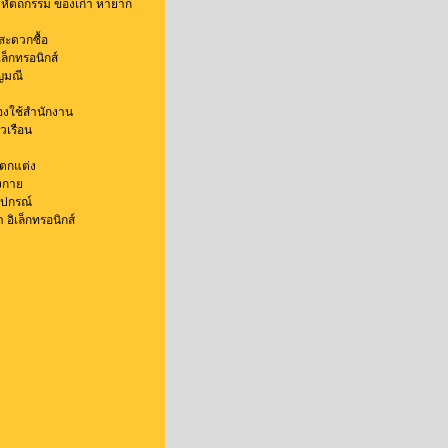
าหัตถกรรม ของเก่า หายาก
สะดวกซื้อ
ล็กทรอนิกส์
ัญมณี
ื่องใช้สำนักงาน
ัวเรือน
งตกแต่ง
่งกาย
ุปกรณ์
า อิเล็กทรอนิกส์