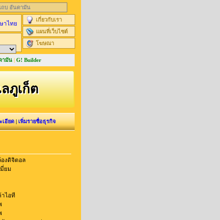
นแถบ อันดามัน
เกี่ยวกับเรา
ษาไทย
แผนที่เว็บไซต์
โฆษณา
ดามัน
|
G! Builder
ะเลภูเก็ต
ะเอียด
|
เพิ่มรายชื่อธุรกิจ
องดิจิตอล
มี่ยม
้าไอที
พ
พ