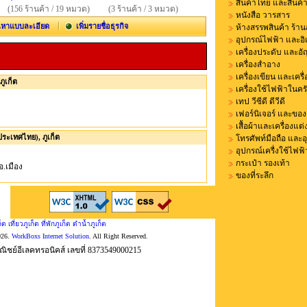
สินค้าไทย และสินค้
(156 ร้านค้า / 19 หมวด)
(3 ร้านค้า / 3 หมวด)
หนังสือ วารสาร
นหาแบบละเอียด
เพิ่มรายชื่อธุรกิจ
ห้างสรรพสินค้า ร้าน
อุปกรณ์ไฟฟ้า และอิเ
เครื่องประดับ และอ
เครื่องสำอาง
เครื่องเขียน และเคร
ภูเก็ต
เครื่องใช้ไฟฟ้าในคร
เทป วีซีดี ดีวีดี
เฟอร์นิเจอร์ และขอ
เสื้อผ้าและเครื่องแต
ระเทศไทย), ภูเก็ต
โทรศัพท์มือถือ และอ
อุปกรณ์เครื่งใช้ไฟฟ้
กระเป๋า รองเท้า
 อ.เมือง
ของที่ระลึก
ก็ต เที่ยวภูเก็ต ที่พักภูเก็ต ดำน้ำภูเก็ต
026.
WorkBoxs Internet Solution
. All Right Reserved.
ิชย์อีเลคทรอนิคส์ เลขที่ 8373549000215