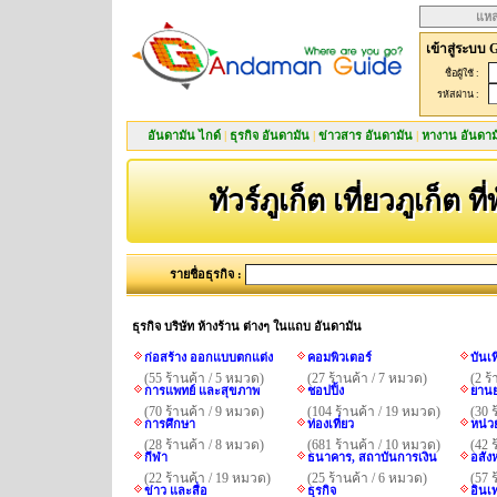
แหล
เข้าสู่ระบบ 
ชื่อผู้ใช้ :
รหัสผ่าน :
อันดามัน ไกด์
|
ธุรกิจ อันดามัน
|
ข่าวสาร อันดามัน
|
หางาน อันดาม
ทัวร์ภูเก็ต เที่ยวภูเก็ต ที
รายชื่อธุรกิจ :
ธุรกิจ บริษัท ห้างร้าน ต่างๆ ในแถบ อันดามัน
ก่อสร้าง ออกแบบตกแต่ง
คอมพิวเตอร์
บันเ
(55 ร้านค้า / 5 หมวด)
(27 ร้านค้า / 7 หมวด)
(2 ร
การแพทย์ และสุขภาพ
ชอปปิ้ง
ยานย
(70 ร้านค้า / 9 หมวด)
(104 ร้านค้า / 19 หมวด)
(30 
การศึกษา
ท่องเที่ยว
หน่ว
(28 ร้านค้า / 8 หมวด)
(681 ร้านค้า / 10 หมวด)
(42 
กีฬา
ธนาคาร, สถาบันการเงิน
อสังห
(22 ร้านค้า / 19 หมวด)
(25 ร้านค้า / 6 หมวด)
(57 
ข่าว และสื่อ
ธุรกิจ
อินเ