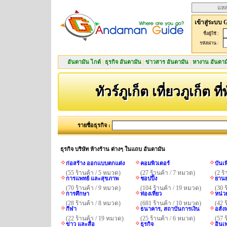
แหล
เข้าสู่ระบบ 
ชื่อผู้ใช้ :
รหัสผ่าน :
อันดามัน ไกด์
|
ธุรกิจ อันดามัน
|
ข่าวสาร อันดามัน
|
หางาน อันดาม
ทัวร์ภูเก็ต เที่ยวภูเก็ต ที
รายชื่อธุรกิจ :
ธุรกิจ บริษัท ห้างร้าน ต่างๆ ในแถบ อันดามัน
ก่อสร้าง ออกแบบตกแต่ง
คอมพิวเตอร์
บันเ
(55 ร้านค้า / 5 หมวด)
(27 ร้านค้า / 7 หมวด)
(2 ร
การแพทย์ และสุขภาพ
ชอปปิ้ง
ยานย
(70 ร้านค้า / 9 หมวด)
(104 ร้านค้า / 19 หมวด)
(30 
การศึกษา
ท่องเที่ยว
หน่ว
(28 ร้านค้า / 8 หมวด)
(681 ร้านค้า / 10 หมวด)
(42 
กีฬา
ธนาคาร, สถาบันการเงิน
อสังห
(22 ร้านค้า / 19 หมวด)
(25 ร้านค้า / 6 หมวด)
(57 
ข่าว และสื่อ
ธุรกิจ
อินเ