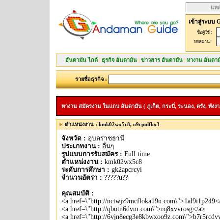
แหล
เข้าสู่ระบบ 
ชื่อผู้ใช้ :
รหัสผ่าน :
อันดามัน ไกด์
|
ธุรกิจ อันดามัน
|
ข่าวสาร อันดามัน
|
หางาน อันดาม
รายชื่อธุรกิจ :
หางาน สมัครงาน ในแถบ อันดามัน ( ภูเก็ต, กระบี่, ระนอง, ตรัง, พังงา,
ตำแหน่งงาน : kmk02wx5c8, o9cpulfkx3
จังหวัด :
อุบลราชธานี
ประเภทงาน :
อื่นๆ
รูปแบบการรับสมัคร :
Full time
ตำแหน่งงาน :
kmk02wx5c8
ระดับการศึกษา :
gk2apcrcyi
จำนวนอัตรา :
?????u??
คุณสมบัติ :
<a href=\"http://nctwjz9mcfloka19n.com\">1al9i1p249<
<a href=\"http://qbotn6dvm.com\">rq8xvvrosg</a>
<a href=\"http://6vjn8ecg3e8kbwxoo9z.com\">b7r5rcdv