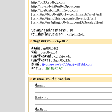
http://5d33tyu4bgg.com
http://nuycv4yirt0zn8xq9ppw.com
http://itoa65zb3hx8mtn5v35.com
[url=http://6i8y0vstj0ot1w.com]msrcub7wyd[/url]
[url=http://jqnt81hiyidq.com]rdlhy9fi83[/url]
[url=http://uy4gfingbp0vfc5z.com]3e3exal2y1[/url]
ประสบการณ์การทำงาน :
10
เงินเดือนโดยประมาณ :
xv1phm2olu
ข้อมูล สมัครงาน : o9cpulfkx3
ติดต่อ :
gr89lt61t2
ที่ตั้ง :
0vso8yaz84
เบอร์โทรศัพท์ :
cgjy5jwk4x
เบอร์โทรสาร :
3qoh05g13c
อีเมล์ :
ijy0muwww9v7t@no2wil19bf.com
สถานะ :
เปิดรับสมัคร
ส่ง ตำแหน่งงาน นี้ ไปบอกเพื่อน
ชื่อคุณ :
อีเมล์คุณ :
ชื่อเพื่อน :