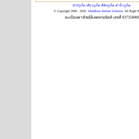
ทัวร์ภูเก็ต เที่ยวภูเก็ต ที่พักภูเก็ต ดำน้ำภูเก็ต
© Copyright 2006 - 2026.
WorkBoxs Internet Solution
. All Right 
ทะเบียนพาณิชย์อีเลคทรอนิคส์ เลขที่ 83735490