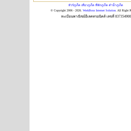
ทัวร์ภูเก็ต เที่ยวภูเก็ต ที่พักภูเก็ต ดำน้ำภูเก็ต
© Copyright 2006 - 2026.
WorkBoxs Internet Solution
. All Right 
ทะเบียนพาณิชย์อีเลคทรอนิคส์ เลขที่ 83735490