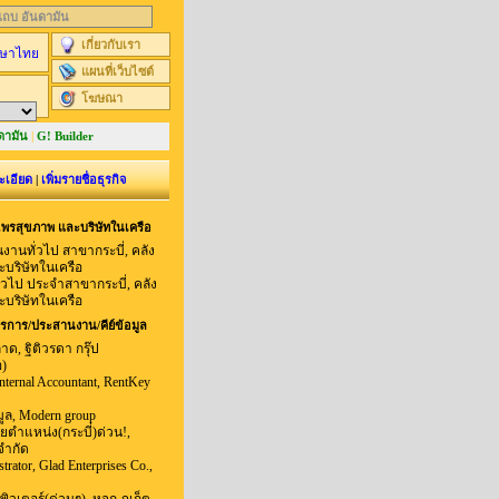
นแถบ อันดามัน
เกี่ยวกับเรา
ษาไทย
แผนที่เว็บไซต์
โฆษณา
ดามัน
|
G! Builder
ะเอียด
|
เพิ่มรายชื่อธุรกิจ
พรสุขภาพ และบริษัทในเครือ
งานทั่วไป สาขากระบี่, คลัง
บริษัทในเครือ
ทั่วไป ประจำสาขากระบี่, คลัง
บริษัทในเครือ
รการ/ประสานงาน/คีย์ข้อมูล
, ฐิติวรดา กรุ๊ป
อ)
nternal Accountant, RentKey
ูล, Modern group
ายตำแหน่ง(กระบี่)ด่วน!,
จำกัด
rator, Glad Enterprises Co.,