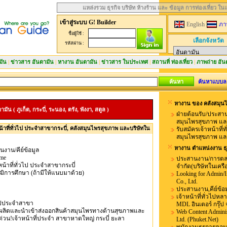
แหล่งรวม ธุรกิจ บริษัท ห้างร้าน และ ข้อมูล การท่องเที่ยว ใ
เข้าสู่ระบบ G! Builder
English
ภา
ชื่อผู้ใช้ :
เลือกจังหวัด
รหัสผ่าน :
มัน
|
ข่าวสาร อันดามัน
|
หางาน อันดามัน
|
ข่าวสาร ในประเทศ
|
สถานที่ ท่องเที่ยว
|
ภาพถ่าย อัน
ค้นหาแบบล
หางาน ของ คลังสมุนไ
 ( ภูเก็ต, กระบี่, ระนอง, ตรัง, พังงา, สตูล )
ฝ่ายต้อนรับ/ประสาน
สมุนไพรสุขภาพ และ
น้าที่ทั่วไป ประจำสาขากระบี่, คลังสมุนไพรสุขภาพ และบริษัทใน
รับสมัครเจ้าหน้าที่
สมุนไพรสุขภาพ และ
หางาน ตำแหน่งงาน ธุ
งาน/คีย์ข้อมูล
ime
ประสานงาน/การตลาด
หน้าที่ทั่วไป ประจำสาขากระบี่
จำกัด(บริษัทในเครื
ฒิการศึกษา (ถ้ามีให้แนบมาด้วย)
Looking for Admin/I
Co., Ltd.
ประสานงาน,คีย์ข้อม
เจ้าหน้าที่ทั่วไปหล
่วไปประจำสาขา
MDL อินเตอร์ กรุ๊ป 
 ผลิตและนำเข้าส่งออกสินค้าสมุนไพรทางด้านสุขภาพและ
Web Content Administ
่วน!เจ้าหน้าที่ประจำ สาขาหาดใหญ่ กระบี่ ยะลา
Ltd. (Phuket.Net)