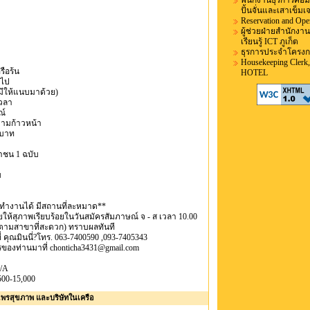
พนักงานธุรการคอมพิ
ปั้นจั่นและเสาเข็มเ
Reservation and Oper
ผู้ช่วยฝ่ายสำนักงา
เรียนรู้ ICT ภูเก็ต
ธุรการประจำโครงการ
Housekeeping Cle
รือร้น
HOTEL
นไป
ามีให้แนบมาด้วย)
เวลา
ณ์
ความก้าวหน้า
 บาท
าชน 1 ฉบับ
บ
มทำงานได้ มีสถานที่ละหมาด**
ให้สุภาพเรียบร้อยในวันสมัครสัมภาษณ์ จ - ส เวลา 10.00
้ตามสาขาที่สะดวก) ทราบผลทันที
่ คุณมินนี่?โทร. 063-7400590 ,093-7405343
ทรของท่านมาที่ chonticha3431@gmail.com
/A
500-15,000
นไพรสุขภาพ และบริษัทในเครือ