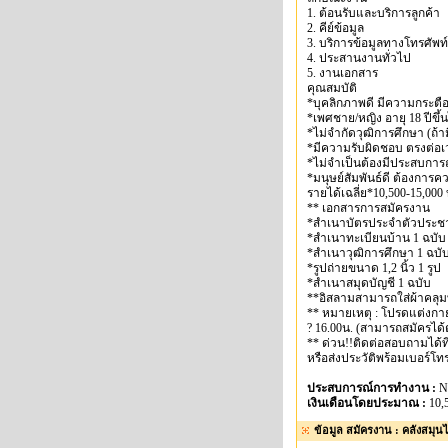
1. ต้อนรับและบริการลูกค้า
2. คีย์ข้อมูล
3. บริการข้อมูลทางโทรศัพท์
4. ประสานงานทั่วไป
5. งานเอกสาร
คุณสมบัติ
*บุคลิกภาพดี มีความกระตือ
*เพศชาย/หญิง อายุ 18 ปีขึ้
*ไม่จำกัดวุฒิการศึกษา (ถ้
*มีความรับผิดชอบ ตรงต่อ
*ไม่จำเป็นต้องมีประสบการ
*มนุษย์สัมพันธ์ดี ต้องการ
รายได้เฉลี่ย*10,500-15,000
** เอกสารการสมัครงาน
*สำเนาบัตรประจำตัวประช
*สำเนาทะเบียนบ้าน 1 ฉบับ
*สำเนาวุฒิการศึกษา 1 ฉบั
*รูปถ่ายขนาด 1,2 นิ้ว 1 รูป
*สำเนาสมุดบัญชี 1 ฉบับ
**อิสลามสามารถใส่ผ้าคลุ
** หมายเหตุ : โปรดแต่งกาย
? 16.00น. (สามารถสมัครได
** ด่วน!!ติดต่อสอบถามได้ที
หรือส่งประวัติพร้อมเบอร์โ
ประสบการณ์การทำงาน :
N
เงินเดือนโดยประมาณ :
10,
ข้อมูล สมัครงาน : คลังสมุ