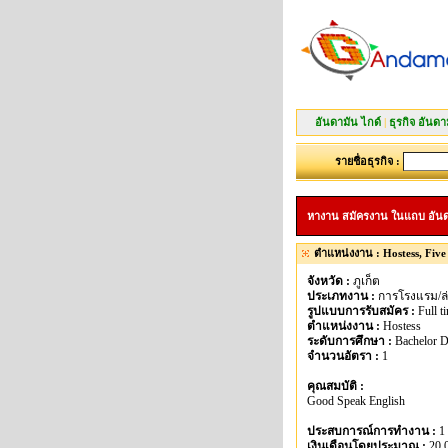
อันดามัน ไกด์
|
ธุรกิจ อันดา
รายชื่อธุรกิจ :
หางาน สมัครงาน ในแถบ อันดามัน
ตำแหน่งงาน : Hostess, Five
จังหวัด :
ภูเก็ต
ประเภทงาน :
การโรงแรม/ล่า
รูปแบบการรับสมัคร :
Full t
ตำแหน่งงาน :
Hostess
ระดับการศึกษา :
Bachelor D
จำนวนอัตรา :
1
คุณสมบัติ :
Good Speak English
ประสบการณ์การทำงาน :
1
เงินเดือนโดยประมาณ :
20,