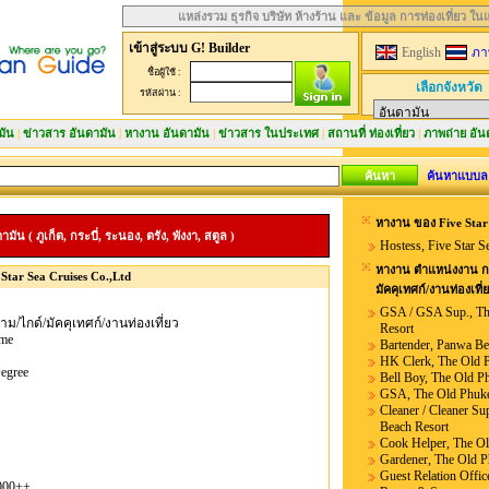
แหล่งรวม ธุรกิจ บริษัท ห้างร้าน และ ข้อมูล การท่องเที่ยว ใ
เข้าสู่ระบบ G! Builder
English
ภา
ชื่อผู้ใช้ :
เลือกจังหวัด
รหัสผ่าน :
มัน
|
ข่าวสาร อันดามัน
|
หางาน อันดามัน
|
ข่าวสาร ในประเทศ
|
สถานที่ ท่องเที่ยว
|
ภาพถ่าย อัน
ค้นหาแบบล
หางาน ของ Five Star 
 ( ภูเก็ต, กระบี่, ระนอง, ตรัง, พังงา, สตูล )
Hostess, Five Star S
หางาน ตำแหน่งงาน กา
 Star Sea Cruises Co.,Ltd
มัคคุเทศก์/งานท่องเที่
GSA / GSA Sup., Th
ม/ไกด์/มัคคุเทศก์/งานท่องเที่ยว
Resort
ime
Bartender, Panwa Be
HK Clerk, The Old 
egree
Bell Boy, The Old P
GSA, The Old Phuke
Cleaner / Cleaner Su
Beach Resort
Cook Helper, The Ol
Gardener, The Old P
Guest Relation Offi
000++