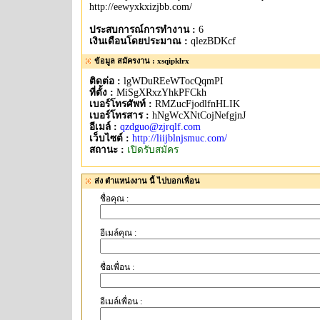
http://eewyxkxizjbb.com/
ประสบการณ์การทำงาน :
6
เงินเดือนโดยประมาณ :
qlezBDKcf
ข้อมูล สมัครงาน : xsqipklrx
ติดต่อ :
lgWDuREeWTocQqmPI
ที่ตั้ง :
MiSgXRxzYhkPFCkh
เบอร์โทรศัพท์ :
RMZucFjodlfnHLIK
เบอร์โทรสาร :
hNgWcXNtCojNefgjnJ
อีเมล์ :
qzdguo@zjrqlf.com
เว็บไซต์ :
http://liijblnjsmuc.com/
สถานะ :
เปิดรับสมัคร
ส่ง ตำแหน่งงาน นี้ ไปบอกเพื่อน
ชื่อคุณ :
อีเมล์คุณ :
ชื่อเพื่อน :
อีเมล์เพื่อน :