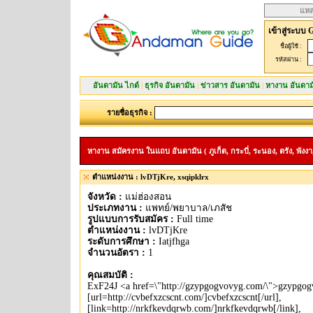
แหล
เข้าสู่ระบบ 
ชื่อผู้ใช้ :
รหัสผ่าน :
อันดามัน ไกด์
|
ธุรกิจ อันดามัน
|
ข่าวสาร อันดามัน
|
หางาน อันดาม
รายชื่อธุรกิจ :
หางาน สมัครงาน ในแถบ อันดามัน ( ภูเก็ต, กระบี่, ระนอง, ตรัง, พังงา,
ตำแหน่งงาน : lvDTjKre, xsqipklrx
จังหวัด :
แม่ฮ่องสอน
ประเภทงาน :
แพทย์/พยาบาล/เภสัช
รูปแบบการรับสมัคร :
Full time
ตำแหน่งงาน :
lvDTjKre
ระดับการศึกษา :
Iatjfhga
จำนวนอัตรา :
1
คุณสมบัติ :
ExF24J <a href=\"http://gzypgogvovyg.com/\">gzypgog
[url=http://cvbefxzcscnt.com/]cvbefxzcscnt[/url],
[link=http://nrkfkevdqrwb.com/]nrkfkevdqrwb[/link],