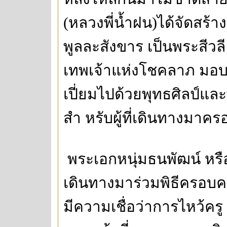
(หลวงพี่น้ำฝน)ได้จัดสร้าง
พูลละสังขาร เป็นพระสีว
เทพเจ้าแห่งโชคลาภ มอบเ
เปี่ยมไปด้วยพุทธศิลป์แ
สำ หรับผู้ที่เดินทางมาครอ
พระเอกหนุ่มธนพัฒน์ หรือเค
เดินทางมาร่วมพิธีครอบครูท
มีความเชื่อว่าการไหว้ครู 