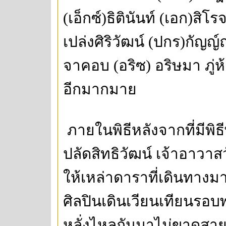
(เอ็กซ์)ธิตินันท์ (เอก)สิโ
เปล่งศิริวัฒน์ (ปกร)กัญญ์
จาคอบ (อริซ) อริษมา ภู่
อีกมากมาย
ภายในพิธีหลังจากที่มีพิ
ปลัดสิทธิวัฒน์ เจ้าอาวาสว
ให้เหล่าดาราที่เดินทาง
ศิลปินเดินเวียนเทียนรอ
หลั่งไหลกันมาไม่ขาดสาย ส